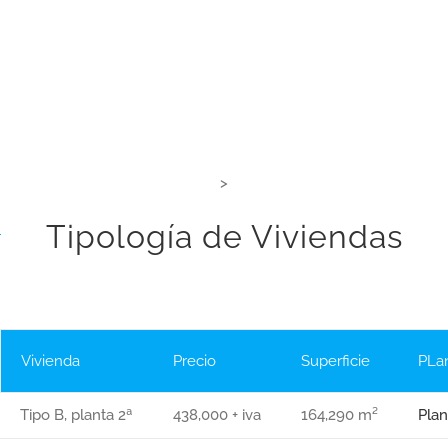
>
Tipología de Viviendas
Vivienda
Precio
Superficie
PLa
Tipo B, planta 2ª
438,000 + iva
164,290 m²
Plan