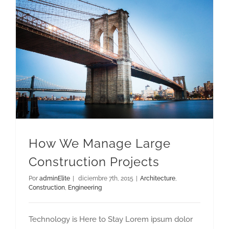
How We Manage Large Construction Projects
How We Manage Large
Construction Projects
Por
adminElite
|
diciembre 7th, 2015
|
Architecture
,
Construction
,
Engineering
Technology is Here to Stay Lorem ipsum dolor